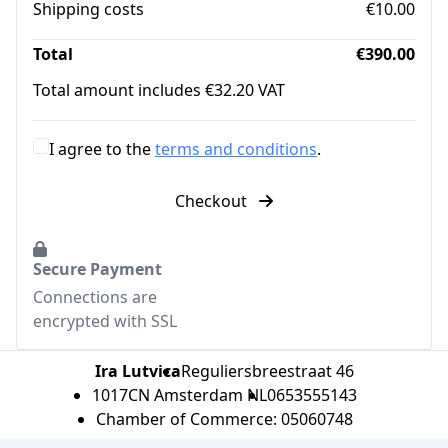
Shipping costs
€10.00
Total
€390.00
Total amount includes €32.20 VAT
I agree to the
terms and conditions
.
Checkout
Secure Payment
Connections are
encrypted with SSL
Ira Lutvica
Reguliersbreestraat 46
1017CN Amsterdam NL
0653555143
Chamber of Commerce: 05060748