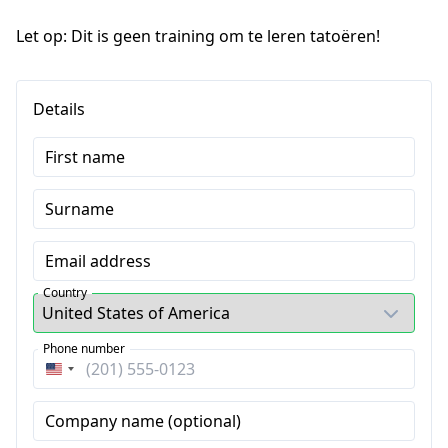
Let op: Dit is geen training om te leren tatoëren!
Details
First name
Surname
Email address
Country
Phone number
United
States
Company name (optional)
+1